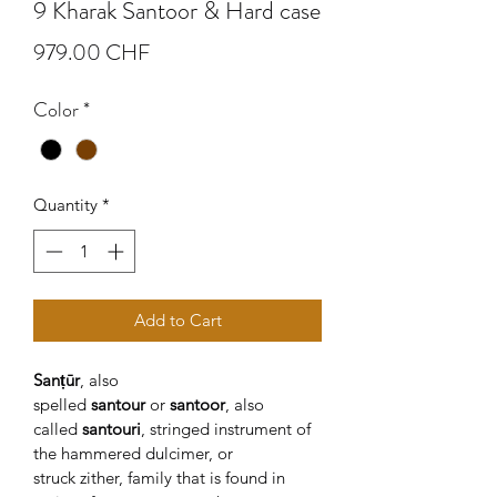
9 Kharak Santoor & Hard case
Price
979.00 CHF
Color
*
Quantity
*
Add to Cart
Sanṭūr
, also 
spelled 
santour 
or 
santoor
, also 
called 
santouri
, stringed instrument of 
the hammered dulcimer, or 
struck zither, family that is found in 